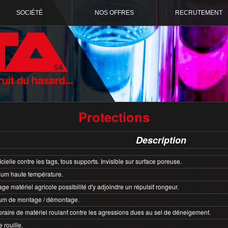
SOCIÉTÉ
NOS OFFRES
RECRUTEMENT
Protections
Description
icielle contre les tags, tous supports. Invisible sur surface poreuse.
ium haute température.
age matériel agricole possibilité d'y adjoindre un répulsif rongeur.
ium de montage / démontage.
raire de matériel roulant contre les agressions dues au sel de déneigement.
 rouille.