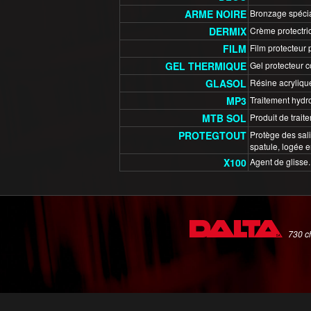
ARME NOIRE
Bronzage spécia
DERMIX
Crème protectric
FILM
Film protecteur 
GEL THERMIQUE
Gel protecteur c
GLASOL
Résine acrylique
MP3
Traitement hydro
MTB SOL
Produit de trait
PROTEGTOUT
Protège des sali
spatule, logée e
X100
Agent de glisse. 
730 ch