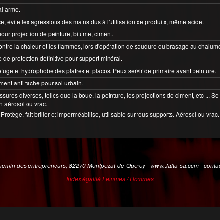
l arme.
e, évite les agressions des mains dus à l'utilisation de produits, même acide.
pour projection de peinture, bitume, ciment.
ontre la chaleur et les flammes, lors d'opération de soudure ou brasage au chalum
 de protection definitive pour support minéral.
fuge et hydrophobe des platres et placos. Peux servir de primaire avant peinture.
ement anti tache pour sol urbain.
ssures diverses, telles que la boue, la peinture, les projections de ciment, etc ... 
n aérosol ou vrac.
Protège, fait briller et imperméabilise, utilisable sur tous supports. Aérosol ou vrac.
emin des entrepreneurs, 82270 Montpezat-de-Quercy - www.dalta-sa.com - contac
Index égalité Femmes / Hommes