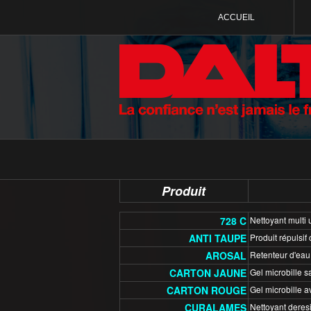
ACCUEIL
Produit
728 C
Nettoyant multi
ANTI TAUPE
Produit répulsif 
AROSAL
Retenteur d'eau 
CARTON JAUNE
Gel microbille sa
CARTON ROUGE
Gel microbille av
CURALAMES
Nettoyant deres