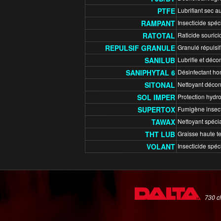
PTFE
Lubrifiant sec a
RAMPANT
Insecticide spéc
RATOTAL
Raticide sourici
REPULSIF GRANULE
Granulé répulsif
SANILUB
Lubrifie et déco
SANIPHYTAL 6
Désinfectant hom
SITONAL
Nettoyant décon
SOL IMPER
Protection hydro
SUPERTOX
Fumigène insectic
TAWAX
Nettoyant spécial
THT LUB
Graisse haute te
VOLANT
Insecticide spéc
730 ch