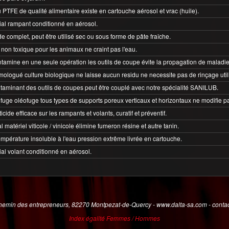
u PTFE de qualité alimentaire existe en cartouche aérosol et vrac (huile).
ial rampant conditionné en aérosol.
de complet, peut être utilisé sec ou sous forme de pâte fraîche.
 non toxique pour les animaux ne craint pas l'eau.
ntamine en une seule opération les outils de coupe évite la propagation de maladie
ologué culture biologique ne laisse aucun residu ne necessite pas de rinçage utili
taminant des outils de coupes peut être couplé avec notre spécialité SANILUB.
fuge oléofuge tous types de supports poreux verticaux et horizontaux ne modifie pas 
ide efficace sur les rampants et volants, curatif et préventif.
 matériel viticole / vinicole élimine fumeron résine et autre tanin.
mpérature insoluble à l'eau pression extrême livrée en cartouche.
ial volant conditionné en aérosol.
emin des entrepreneurs, 82270 Montpezat-de-Quercy - www.dalta-sa.com - contac
Index égalité Femmes / Hommes