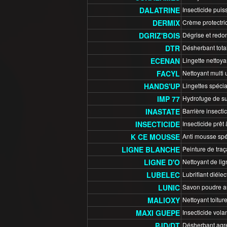
DALATRINE
Insecticide puiss
DERMIX
Crème protectric
DGRIZ'BOIS
Dégrise et redon
DTR
Désherbant tota
ECENAN
Lingette nettoya
FACYL
Nettoyant multi 
HANDS'UP
Lingettes spécia
IMP 77
Hydrofuge de sur
INASTATE
Barrière insecti
INSECTICIDE
Insecticide prêt 
K CE MOUSSE
Anti mousse spéc
LIGNE BLANCHE
Peinture de traç
LIGNE D'O
Nettoyant de lig
LUBELEC
Lubrifiant diéle
LUNIC
Savon poudre au
MALIOXY
Nettoyant toiture
MAXI GUEPE
Insecticide volan
PJD/DT
Désherbant agréé