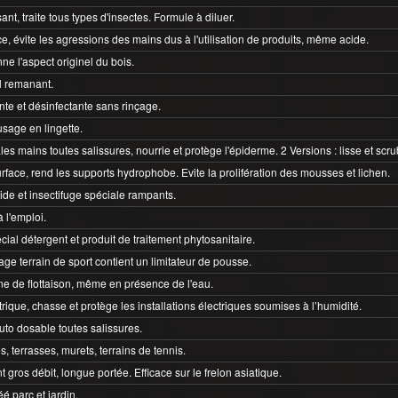
ant, traite tous types d'insectes. Formule à diluer.
e, évite les agressions des mains dus à l'utilisation de produits, même acide.
ne l'aspect originel du bois.
l remanant.
nte et désinfectante sans rinçage.
usage en lingette.
les mains toutes salissures, nourrie et protège l'épiderme. 2 Versions : lisse et scru
face, rend les supports hydrophobe. Evite la prolifération des mousses et lichen.
cide et insectifuge spéciale rampants.
à l'emploi.
ial détergent et produit de traitement phytosanitaire.
age terrain de sport contient un limitateur de pousse.
ne de flottaison, même en présence de l'eau.
ctrique, chasse et protège les installations électriques soumises à l’humidité.
to dosable toutes salissures.
s, terrasses, murets, terrains de tennis.
t gros débit, longue portée. Efficace sur le frelon asiatique.
 parc et jardin.