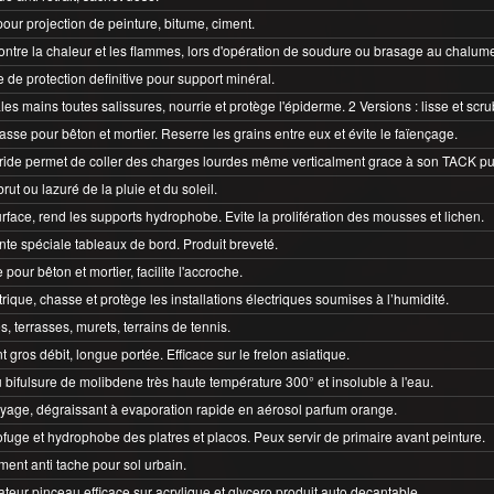
pour projection de peinture, bitume, ciment.
ontre la chaleur et les flammes, lors d'opération de soudure ou brasage au chalum
 de protection definitive pour support minéral.
les mains toutes salissures, nourrie et protège l'épiderme. 2 Versions : lisse et scru
se pour bêton et mortier. Reserre les grains entre eux et évite le faïençage.
bride permet de coller des charges lourdes même verticalment grace à son TACK pu
rut ou lazuré de la pluie et du soleil.
face, rend les supports hydrophobe. Evite la prolifération des mousses et lichen.
nte spéciale tableaux de bord. Produit breveté.
pour bêton et mortier, facilite l'accroche.
ctrique, chasse et protège les installations électriques soumises à l’humidité.
s, terrasses, murets, terrains de tennis.
t gros débit, longue portée. Efficace sur le frelon asiatique.
 bifulsure de molibdene très haute température 300° et insoluble à l'eau.
oyage, dégraissant à evaporation rapide en aérosol parfum orange.
fuge et hydrophobe des platres et placos. Peux servir de primaire avant peinture.
ement anti tache pour sol urbain.
teur pinceau efficace sur acrylique et glycero produit auto decantable.