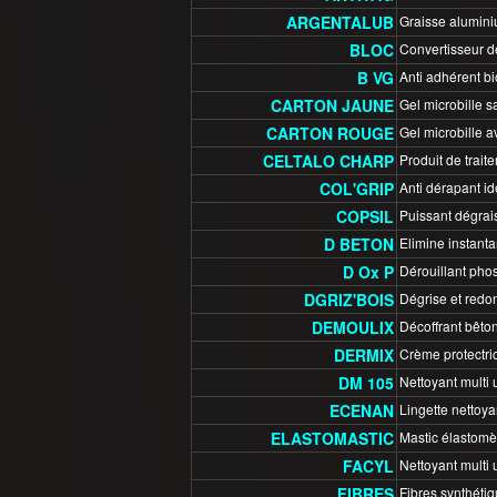
ARGENTALUB
Graisse alumin
BLOC
Convertisseur de
B VG
Anti adhérent bi
CARTON JAUNE
Gel microbille sa
CARTON ROUGE
Gel microbille av
CELTALO CHARP
Produit de trait
COL'GRIP
Anti dérapant id
COPSIL
Puissant dégrais
D BETON
Elimine instanta
D Ox P
Dérouillant pho
DGRIZ'BOIS
Dégrise et redon
DEMOULIX
Décoffrant bêton/
DERMIX
Crème protectric
DM 105
Nettoyant multi 
ECENAN
Lingette nettoya
ELASTOMASTIC
Mastic élastomè
FACYL
Nettoyant multi 
FIBRES
Fibres synthétiqu