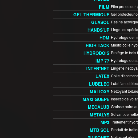
FILM
Film protecteur 
GEL THERMIQUE
Gel protecteur c
GLASOL
Résine acrylique
HANDS'UP
Lingettes spécia
HDM
Hydrofuge de mas
HIGH TACK
Mastic colle hy
HYDROBOIS
Protège le bois b
IMP 77
Hydrofuge de sur
INTER*NET
Lingette nettoya
LATEX
Colle d'accroche 
LUBELEC
Lubrifiant diéle
MALIOXY
Nettoyant toiture
MAXI GUEPE
Insecticide volan
MECALUB
Graisse noire au
METALYS
Solvant de nett
MP3
Traitement hydro
MTB SOL
Produit de trait
PINSONET
Nettoyant rénova