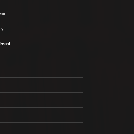
eau.
by.
issant.