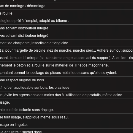
ium de montage / démontage.
 rouille.
ologique prêt à l'emploi, adapté au bitume .
ns solvant distributeur intégré.
ec solvant distributeur intégré.
ement de charpente, insecticide et fongicide.
éal pour margelle de piscine, nez de marche, marche pied... Adhère sur tout suppor
sant, formule thixotrope (se transforme en gel au contact du support). Attention : ri
nément le bêton et la rouille sur le matériel de TP et de maçonnerie.
sphatant permet le stockage de pièces métalliques sans qu'elles oxydent.
ne l'aspect originel du bois.
mortier, appliquable sur bois, fer, plastique.
e, évite les agressions des mains dus à l'utilisation de produits, même acide.
usage.
nte et désinfectante sans rinçage.
re tout usage, s'applique même sous l'eau.
usage en lingette.
e anti retrait, sachet dose.