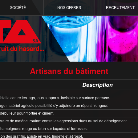
SOCIÉTÉ
NOS OFFRES
RECRUTEMENT
Artisans du bâtiment
Description
icielle contre les tags, tous supports. Invisible sur surface poreuse.
age matériel agricole possibilité d'y adjoindre un répulsif rongeur.
 débulleur pour mortier et ciment.
raire de matériel roulant contre les agressions dues au sel de déneigement.
champignons rouge ou brun sur façades et terrasses.
ion des graffitis. Existe en vrac, lingette et aérosol.