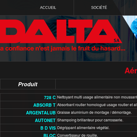
ACCUEIL
SOCIÉTÉ
Aé
Produit
728 C
Nettoyant multi usage alimentaire non moussant,
ABSORB T
Absorbant routier homologué usage routier et al
ARGENTALUB
Graisse aluminium de montage / démontage.
AUTONET
Shampoing brillanteur pour carrosserie.
B D VIS
Dégrippant alimentaire végétal.
BLOC
Convertisseur de rouille.