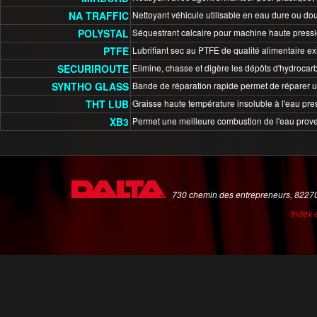
NA TRAFFIC
Nettoyant véhicule utilisable en eau dure ou do
POLYSTAL
Séquestrant calcaire pour machine haute pressi
PTFE
Lubrifiant sec au PTFE de qualité alimentaire exi
SECURIROUTE
Elimine, chasse et digère les dépôts d'hydrocarbu
SYNTHO GLASS
Bande de réparation rapide permet de réparer u
THT LUB
Graisse haute température insoluble à l'eau pre
XB3
Permet une meilleure combustion de l'eau proven
730 chemin des entrepreneurs, 82270
Index 