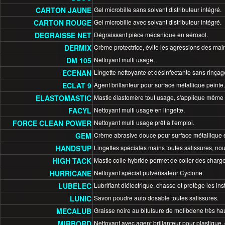
CARTON JAUNE
Gel microbille sans solvant distributeur intégré.
CARTON ROUGE
Gel microbille avec solvant distributeur intégré.
DEGRAISSE NET
Dégraissant pièce mécanique en aérosol.
DERMIX
Crème protectrice, évite les agressions des main
DM 105
Nettoyant multi usage.
ECENAN
Lingette nettoyante et désinfectante sans rinçag
ECLAT 9
Agent brillanteur pour surface métallique peinte.
ELASTOMASTIC
Mastic élastomère tout usage, s'applique même 
FACYL
Nettoyant multi usage en lingette.
FORCE CLEAN POWER
Nettoyant multi usage prêt à l'emploi.
GEM
Crème abrasive douce pour surface métallique e
HANDS'UP
Lingettes spéciales mains toutes salissures, nour
HIGH TACK
Mastic colle hybride permet de coller des char
HURRICANE
Nettoyant spécial pulvérisateur Cyclone.
LUBELEC
Lubrifiant diélectrique, chasse et protège les ins
LUNIC
Savon poudre auto dosable toutes salissures.
MECALUB
Graisse noire au bifulsure de molibdene très hau
MIRBORD
Nettoyant avec agent brillanteur pour plastique, c